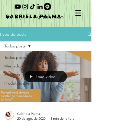
GABRIELA PALMA
SOLUÇÕES EM TURISMO
Feed de posts
Todos posts
Todos posts
Mercado
Palestras
Load video
Produtividade
Gabriela Palma
20 de ago. de 2020
1 min de leitura