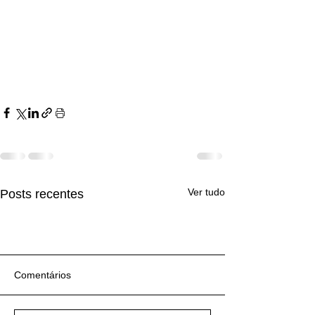
Ver tudo
Posts recentes
Comentários
Turismo é pra você?
Turismo é pra você?