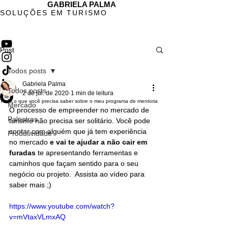
GABRIELA PALMA
SOLUÇÕES EM TURISMO
Post
Todos posts
Gabriela Palma
Todos posts
2 de jul. de 2020
1 min de leitura
Tudo o que você precisa saber sobre o meu programa de mentoria
Mercado
O processo de empreender no mercado de 
Palestras
turismo não precisa ser solitário. Você pode 
contar com alguém que já tem experiência 
Produtividade
no mercado 
e vai te ajudar a não cair em 
furadas 
te apresentando ferramentas e 
caminhos que façam sentido para o seu 
negócio ou projeto.  Assista ao vídeo para 
saber mais ;) 
https://www.youtube.com/watch?
v=mVtaxVLmxAQ