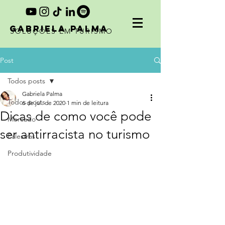
GABRIELA PALMA
SOLUÇÕES EM TURISMO
Post
Todos posts
Gabriela Palma
Todos posts
6 de jul. de 2020
1 min de leitura
Dicas de como você pode
Mercado
ser antirracista no turismo
Palestras
Produtividade